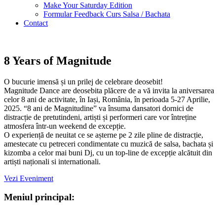
Make Your Saturday Edition
Formular Feedback Curs Salsa / Bachata
Contact
8 Years of Magnitude
O bucurie imensă și un prilej de celebrare deosebit!
Magnitude Dance are deosebita plăcere de a vă invita la aniversarea
celor 8 ani de activitate, în Iași, România, în perioada 5-27 Aprilie,
2025. “8 ani de Magnitudine” va însuma dansatori dornici de
distracție de pretutindeni, artiști și performeri care vor întreține
atmosfera într-un weekend de excepție.
O experiență de neuitat ce se așterne pe 2 zile pline de distracție,
amestecate cu petreceri condimentate cu muzică de salsa, bachata și
kizomba a celor mai buni Dj, cu un top-line de excepție alcătuit din
artiști naționali si internationali.
Vezi Eveniment
Meniul principal: